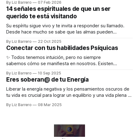
By Liz Barrero
07 Feb 2026
tu eres de los primeros en leer esto, porque eres
14 señales espirituales de que un ser
importante y sé que lo habías preguntado. Solo para
querido te está visitando
Su espíritu sigue vivo y te invita a responder su llamado.
Desde hace mucho se sabe que las almas pueden
comunicarse con las personas que aún están en la Tierra.
By Liz Barrero
22 Oct 2025
No es necesario poseer habilidades psíquicas avanzadas
Conectar con tus habilidades Psíquicas
para reconocer la presencia de un ser querido fallecido;
ellos encontrarán la forma
✨ Todos tenemos intuición, pero no siempre
sabemos cómo se manifiesta en nosotros. Existen
diferentes formas de percepción psíquica llamadas Claris:
By Liz Barrero
10 Sep 2025
👁️ Clarividencia (ver) 🤍 Clarisentiencia (sentir) 👂
Eres soberan@ de tu Energía
Clariaudiencia (oír) 💡 Clarcognición (saber) Este test de 10
preguntas te ayudará a descubrir cuál de estas habilidades
Liberar la energía negativa y los pensamientos oscuros de
psíquicas es más fuerte en ti. Responde con sinceridad,
tu vida es crucial para lograr un equilibrio y una vida plena ✨
🌿 Tienes el poder de atraer energía negativa, pero
By Liz Barrero
08 Mar 2025
también de eliminarla de tu vida. Todo depende de tu
elección y determinación. 🌟 El concepto de las "malas
vibras"