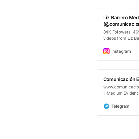
más acá. Que la luz
www.comunicacione
@comunicacion_esp
Liz Barrero Méd
https://t.me/comun
(@comunicacion_
@comunicacion_esp
84K Followers, 46
#medium
videos from Liz B
(@comunicacion_es
Instagram
Comunicación Es
www.comunicaciones
✨Médium Evidenci
R. Azul ✨Lectura
Telegram