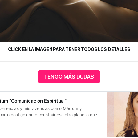
CLICK EN LA IMAGEN PARA TENER TODOS LOS DETALLES
TENGO MÁS DUDAS
ium “Comunicación Espiritual”
xperiencias y mis vivencias como Médium y
arto contigo cómo construir ese otro plano lo que
 más allá. Te invito a sumarte a conocer de
conexiones con el mundo espiritual y juntos
ue está en nosotros. El más allá lo construimos en el