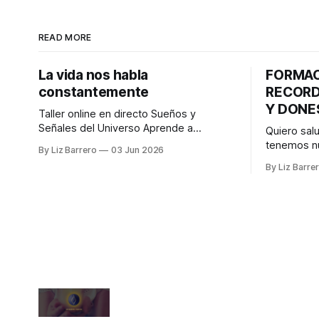
READ MORE
La vida nos habla
FORMAC
constantemente
RECORD
Y DONE
Taller online en directo Sueños y
Señales del Universo Aprende a
Quiero sal
comprender el lenguaje del alma Quiero
tenemos n
By Liz Barrero
03 Jun 2026
invitarte a un taller que nace de algo que
formacione
By Liz Barre
me ha acompañado toda la vida. Desde
este viaje juntos
niña, los sueños y las señales han
publicado 
formado parte de mi camino de una
primeros e
forma difícil de
importante