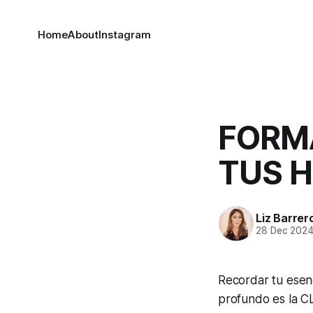
Home
About
Instagram
FORM
TUS H
Liz Barrer
28 Dec 202
Recordar tu esenc
profundo es la C