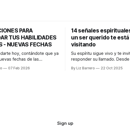
IONES PARA
14 señales espirituale
AR TUS HABILIDADES
un ser querido te está
S - NUEVAS FECHAS
visitando
udarte hoy, contándote que ya
Su espíritu sigue vivo y te invi
uevas fechas de las
responder su llamado. Desde hace
s para seguir caminando en
mucho se sabe que las alma
ro
07 Feb 2026
By Liz Barrero
22 Oct 2025
 tu y yo! Aún no lo he
comunicarse con las persona
en mis redes y tu eres de los
están en la Tierra. No es nec
n leer esto, porque eres
poseer habilidades psíquicas
 y sé que lo habías
para reconocer la presencia d
preguntado. Solo para
querido fallecido; ellos encont
forma
Sign up