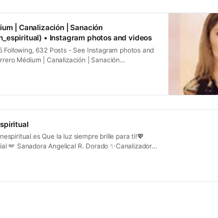
 brille para ti! 💖 página Web:
spiritual.es • Instagram:
iritual • Telegram!
ium | Canalización | Sanación
icacion_espiritual • Tik Tok!
espiritual) • Instagram photos and videos
iritual Mail: contacto@comunicacionespiritual.es
5 Following, 632 Posts - See Instagram photos and
arrero Médium | Canalización | Sanación
piritual)
piritual
piritual.es Que la luz siempre brille para ti!💖
al 🪽 Sanadora Angelical R. Dorado ✨Canalizadora
-RA