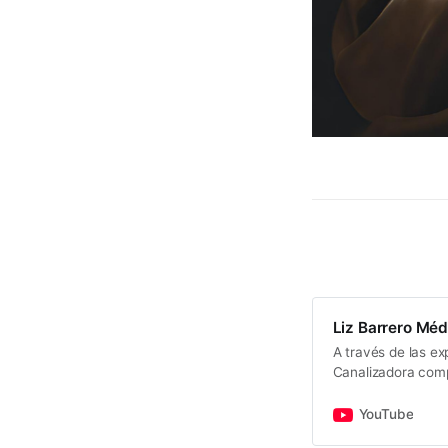
Liz Barrero Méd
A través de las e
Canalizadora comp
conocemos como el
primera mano las 
YouTube
desvelar aquello q