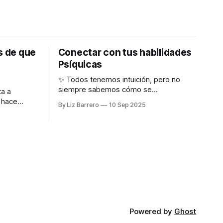
s de que
Conectar con tus habilidades
Psíquicas
✨ Todos tenemos intuición, pero no
siempre sabemos cómo se
ta a
manifiesta en nosotros. Existen
By Liz Barrero
10 Sep 2025
diferentes formas de percepción
s pueden
psíquica llamadas Claris: 👁️ Clarividencia
s que aún
(ver) 🤍 Clarisentiencia (sentir) 👂
esario
Clariaudiencia (oír) 💡 Clarcognición
 avanzadas
(saber) Este test de 10 preguntas te
e un ser
ayudará a descubrir cuál de estas
rarán la
habilidades psíquicas es más fuerte en
ti. Responde con sinceridad,
Powered by
Ghost